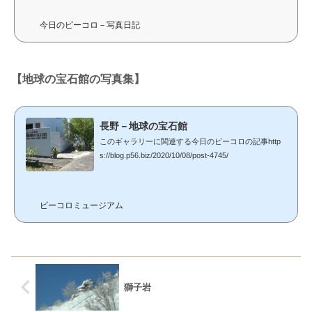
て、最近撮影したビデオの編集がようやくひと段落し
ましたのでささっとご紹介しましょう...
今日のピーコロ－写真日記
【地球の宝石館の写真集】
長野－地球の宝石館
このギャラリーに関連する今日のピーコロの記事http
s://blog.p56.biz/2020/10/08/post-4745/
ピーコロミュージアム
獅子岩