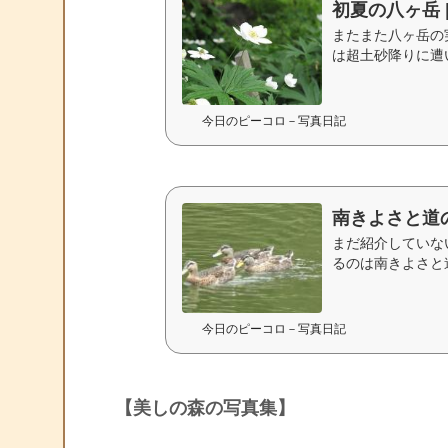
初夏の八ヶ岳 
またまた八ヶ岳の
は超土砂降りに遭い
たきれいなお花から
今日のピーコロ－写真日記
南きよさと道の
まだ紹介していな
るのは南きよさと
ゴンドラでも行けま
今日のピーコロ－写真日記
【美しの森の写真集】