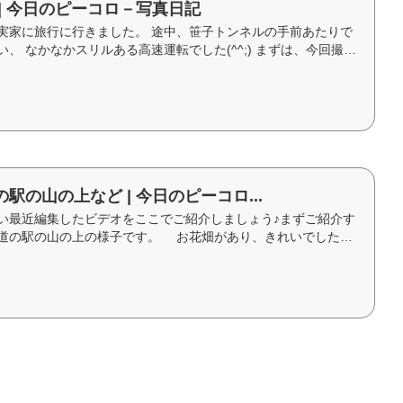
| 今日のピーコロ－写真日記
実家に旅行に行きました。 途中、笹子トンネルの手前あたりで
、 なかなかスリルある高速運転でした(^^;) まずは、今回撮っ
どうぞ...
駅の山の上など | 今日のピーコロ...
い最近編集したビデオをここでご紹介しましょう♪まずご紹介す
道の駅の山の上の様子です。 お花畑があり、きれいでした。
す。歩いて...