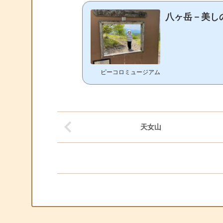
八ヶ岳－美しの
ピーコロミュージアム
天女山